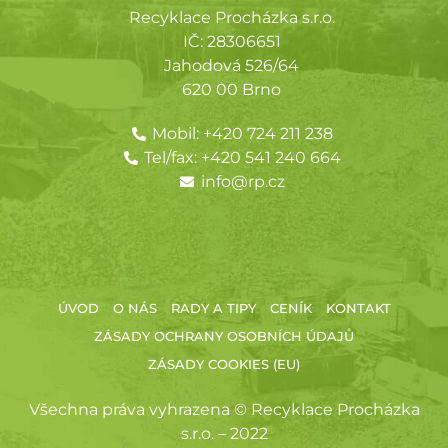
Recyklace Procházka s.r.o.
IČ: 28306651
Jahodová 526/64
620 00 Brno
Mobil:
+420 724 211 238
Tel/fax:
+420 541 240 664
info@rp.cz
ÚVOD
O NÁS
RADY A TIPY
CENÍK
KONTAKT
ZÁSADY OCHRANY OSOBNÍCH ÚDAJŮ
ZÁSADY COOKIES (EU)
Všechna práva vyhrazena © Recyklace Procházka
s.r.o. – 2022