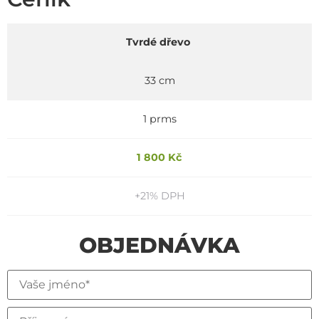
Tvrdé dřevo
33 cm
1 prms
1 800 Kč
+21% DPH
OBJEDNÁVKA