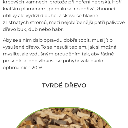
krbových kamnech, protože při hoření neprská. Hoří
kratším plamenem, pomalu se rozehřívá, žhnoucí
uhlíky ale vydrží dlouho. Získává se hlavně
z listnatých stromů, mezi nejoblíbenější patří palivové
dřevo buk, dub nebo habr.
Aby se s ním dalo opravdu dobře topit, musí jít o
vysušené dřevo. To se nesuší teplem, jak si možná
myslíte, ale vzdušným prouděním tak, aby řádně
proschlo a jeho vlhkost se pohybovala okolo
optimálních 20 %.
TVRDÉ DŘEVO